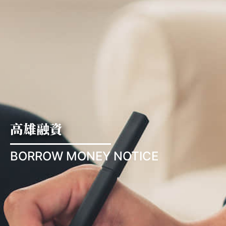
高雄融資
BORROW MONEY NOTICE