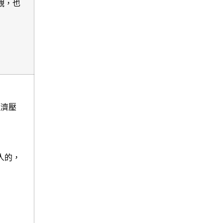
觀，也
經濟壓
人的，