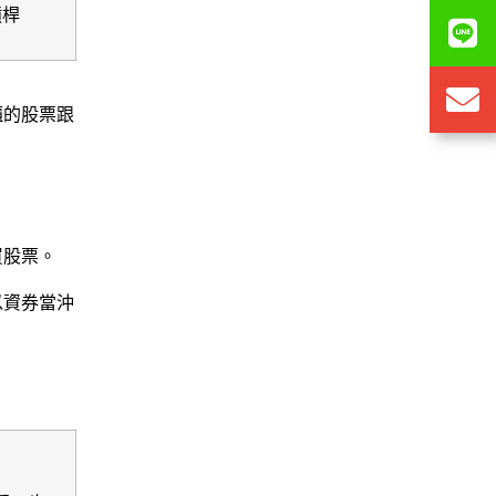
槓桿
櫃的股票跟
買股票。
以資券當沖