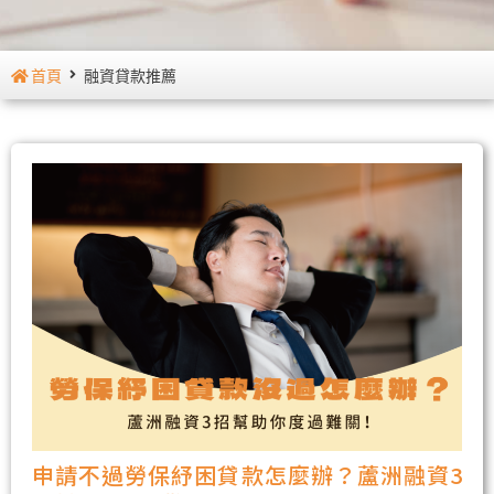
首頁
融資貸款推薦
申請不過勞保紓困貸款怎麼辦？蘆洲融資3