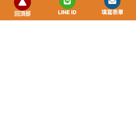
市場利率狀況
LINE ID
填寫表單
回頂部
年齡要求：各類借款皆需滿18歲以上。
貸款利率：貸款年利率2%-18%，依照借款人提供的
自身條件不同而異，再由借貸雙方協議後訂定最終利
率。
免手續費
還款期限：最短1個月，最長180個月，依照借貸雙
方協議而訂。
範例試算：小明急需現金10萬元，經多方比較利率
後選定金主，雙方簽定於36個月內須還清借款，年
利率12%計算，每月利息1000元，無須手續費。
『本案例僅供參考，依最終核准結果為準，使用者請
審慎評估個人風險承擔能力。』
重要提醒
請“不”要給予銀行存及提款卡，以免成為詐騙集團的共犯。
任何類型儲值點數換現金都是詐骗。