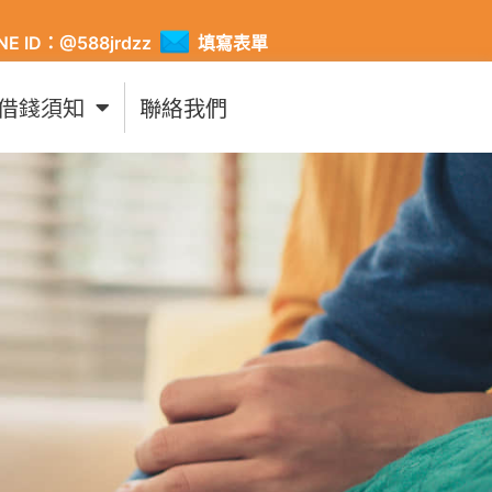
INE ID：@588jrdzz
填寫表單
借錢須知
聯絡我們