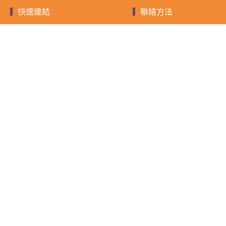
快速連結
聯絡方法
聯絡電話：0903-893
快速借款
融資
小額借款
房屋二胎
LINE ID：@588jrdz
現金週轉
借錢須知
填寫表單
證件借款
聯絡我們
隱私權政策