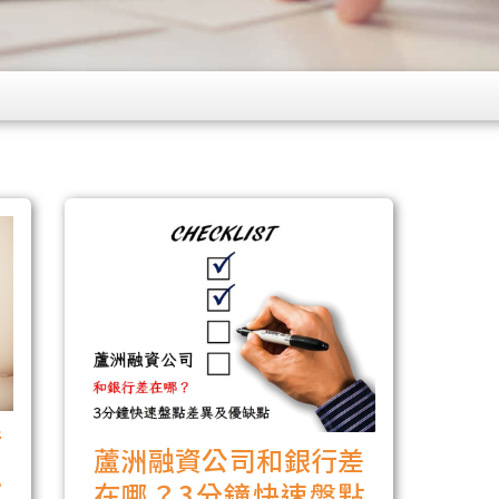
借
蘆洲融資公司和銀行差
融
在哪？3分鐘快速盤點