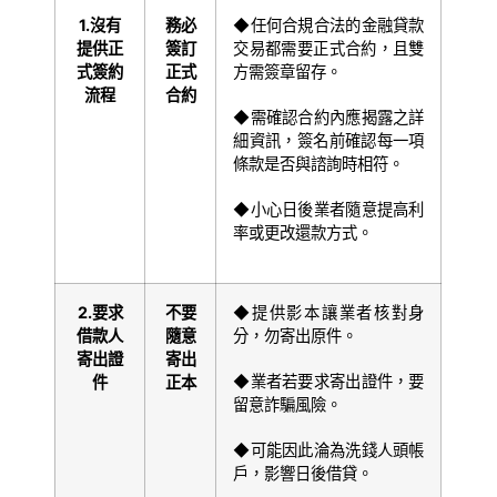
1.
沒有
務必
◆任何合規合法的金融貸款
提供正
簽訂
交易都需要正式合約，且雙
式簽約
正式
方需簽章留存。
流程
合約
◆需確認合約內應揭露之詳
細資訊，簽名前確認每一項
條款是否與諮詢時相符。
◆小心日後業者隨意提高利
率或更改還款方式。
2.
要求
不要
◆提供影本讓業者核對身
借款人
隨意
分，勿寄出原件。
寄出證
寄出
◆業者若要求寄出證件，要
件
正本
留意詐騙風險。
◆可能因此淪為洗錢人頭帳
戶，影響日後借貸。