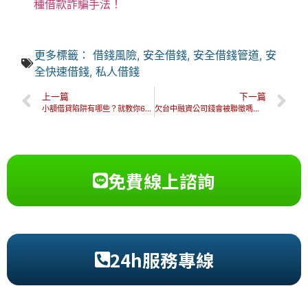
種借款詐騙手法！
更多標籤：
借錢風險
,
安全借錢
,
安全借錢管道
,
安
全快速借錢
,
私人借錢
上一篇
下一篇
小額借貸陷阱有哪些？就教你6招方法，如何安全判斷小額借貸！
欠台中融資公司錢會被聯徵嗎？還不出來有協商空間嗎？
免費線上諮詢
24h服務專線