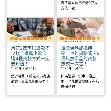
嗎？建立信用評分的7大
方法一次
月薪3萬可以貸款多
無擔保品或抵押
少錢？推薦小資族
物，也能貸款嗎？3
這4種貸款方式一定
種無擔保品的貸款
要知道！
方式一次看！
2026 年 7 月 28 日
2026 年 6 月 30 日
對於月薪 3 萬元的小資族
如果沒房、沒車、沒土
來說，最常見詢問我們：
地，也能做貸款嗎？有無
「
擔保品的