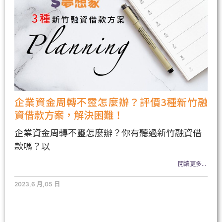
企業資金周轉不靈怎麼辦？評價3種新竹融
資借款方案，解決困難！
企業資金周轉不靈怎麼辦？你有聽過新竹融資借
款嗎？以
閱讀更多...
2023,6 月,05 日