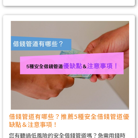
借錢管道有哪些？推薦5種安全借錢管道優
缺點＆注意事項！
您有聽過低風險的安全借錢管道嗎？急需用錢時