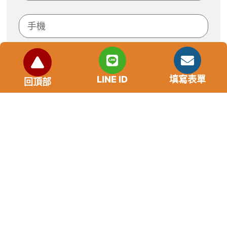
LINE ID
填寫表單
回頂部