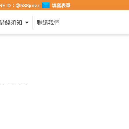
INE ID：@588jrdzz
填寫表單
借錢須知
聯絡我們
！