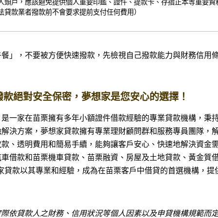
人頭戶，應該避免提供個人重要印鑑、證件、提款卡、存摺正本等重要資
法貸款業者撥款前不會要求提前支付任何費用）
午餐」，不要被方便快速撥款，先檢視自己撥款能力與財務信用
撥款絕對安全保密，夢想家是您安心的選擇！
？是一家在苗栗擁有多年小額證件借款經驗的專業貸款機構，秉
融解決方案，夢想家貸款擁有專業理財顧問群和服務專員團隊，
放款、透明費用和簡易手續，能夠讓客戶安心、快速地解決資金
汽車借款和苗栗機車貸款、苗栗融資、房屋及土地貸款、黃金質
家貸款以其專業和經驗，成為在苗栗客戶中借貸的首選機構，提
實際依貸款人之財務、信用狀況等個人因素以及申貸機構規範而