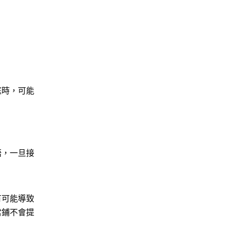
庭時，可能
語，一旦接
有可能導致
當鋪不會提