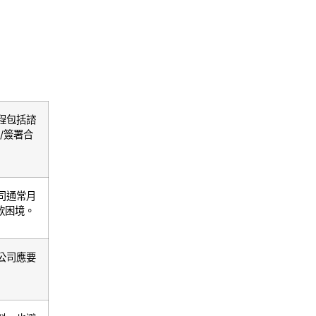
程包括諮
/簽署合
司通常月
款困境。
公司應要