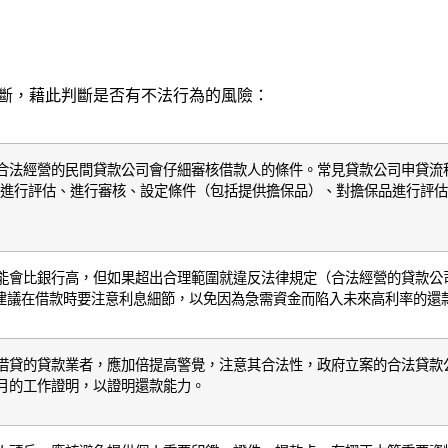
斷，藉此判斷是否有不法行為的風險：
合法經營的民間貸款公司會仔細審核借款人的條件。常見貸款公司申貸流
、進行評估、進行審核、設定條件（包括提供擔保品）、對擔保品進行評估
能會比銀行高，但如果超出合理範圍就違反法律規定（合法經營的貸款公
）建議在借款時要注意利息細節，以免因為急需資金而陷入未來高利率的還
借貸的貸款業者，應加倍提高警覺，注意其合法性，政府立案的合法貸款
月的工作證明，以證明還款能力。