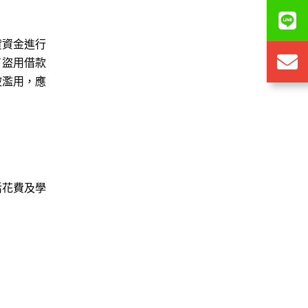
貸資金進行
了盜用借款
被濫用，應
活花費及學