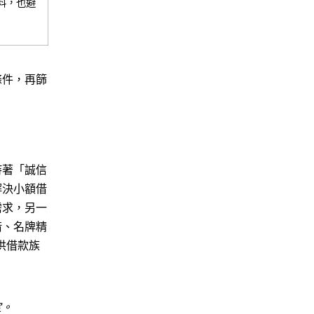
料，也避
條件，再篩
持著「誠信
解決小額借
需求，另一
借、名牌精
供借款族
定。