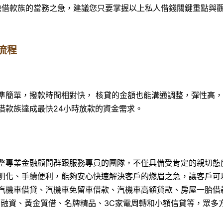
決借款族的當務之急，建議您只要掌握以上私人借錢關鍵重點與
流程
準簡單，撥款時間相對快， 核貸的金額也能溝通調整，彈性高
借款族達成最快24小時放款的資金需求。
整專業金融顧問群跟服務專員的團隊，不僅具備受肯定的親切態
明化、手續便利，能夠安心快速解決客戶的燃眉之急，讓客戶可
汽機車借貸、汽機車免留車借款、汽機車高額貸款、房屋一胎借
商融資、黃金質借、名牌精品、3C家電周轉和小額信貸等，眾多