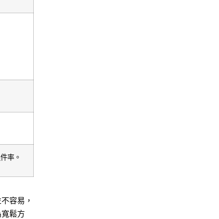
過件率。
並不容易，
為寬鬆方