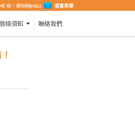
INE ID：@588jrdzz
填寫表單
借錢須知
聯絡我們
借！