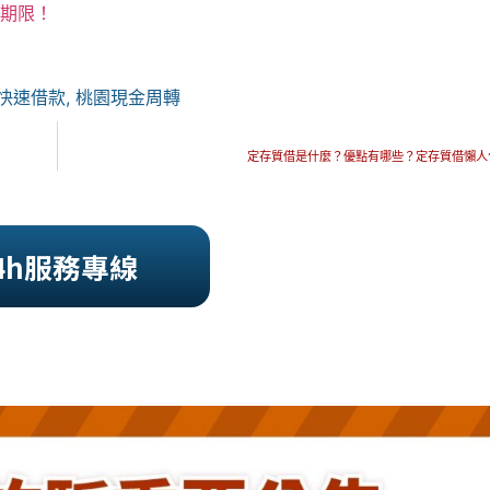
及期限
！
快速借款
,
桃園現金周轉
定存質借是什麼？優點有哪些？定存質借懶人
4h服務專線