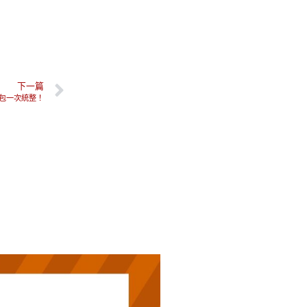
下一篇
包一次統整！