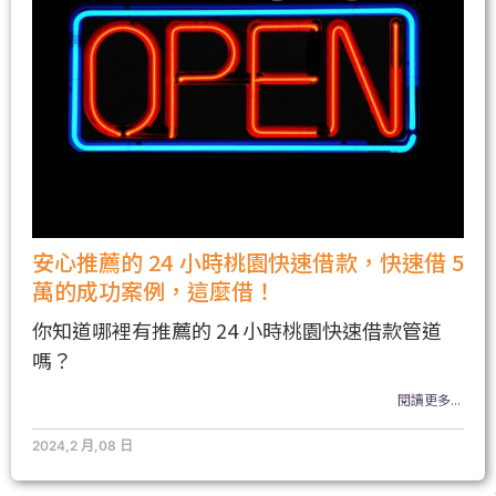
安心推薦的 24 小時桃園快速借款，快速借 5
萬的成功案例，這麼借！
你知道哪裡有推薦的 24 小時桃園快速借款管道
嗎？
閱讀更多...
2024,2 月,08 日