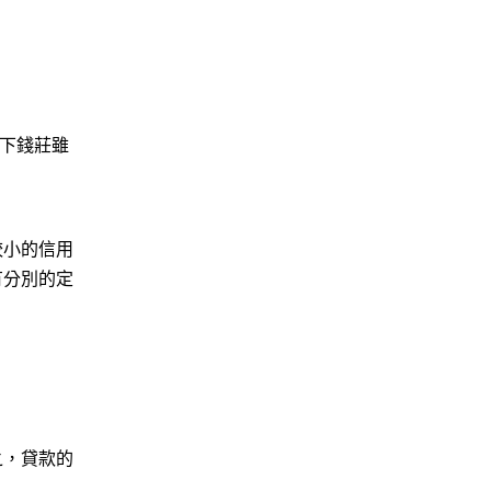
地下錢莊雖
較小的信用
有分別的定
之，貸款的