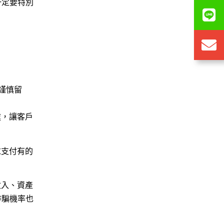
一定要特別
謹慎留
處，讓客戶
求支付有的
收入、資產
詐騙機率也