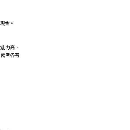
到現金。
款能力高，
，兩者各有