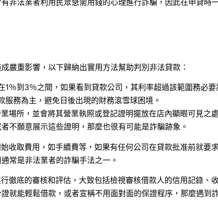
會有非法業者利用民眾急需用錢的心理進行詐騙，因此在申貸時
造成嚴重影響，以下歸納出實用方法幫助判別非法貸款：
在1％到3％之間，如果看到貸款公司，其利率超過該範圍務必要
款服務為主，避免日後出現的財務滾雪球困境。
營業場所，並會將其營業執照或登記證明擺放在店內顯眼可見之
或者不願意展示這些證明，那麼也很有可能是詐騙跡象。
開始收取費用，如手續費等，如果有任何公司在貸款批准前就要
用通常是非法業者的詐騙手法之一。
進行徹底的審核和評估，大致包括檢視審核借款人的信用記錄、
分證就能輕鬆借款，或者宣稱不用面對面的保證程序，那麼遇到