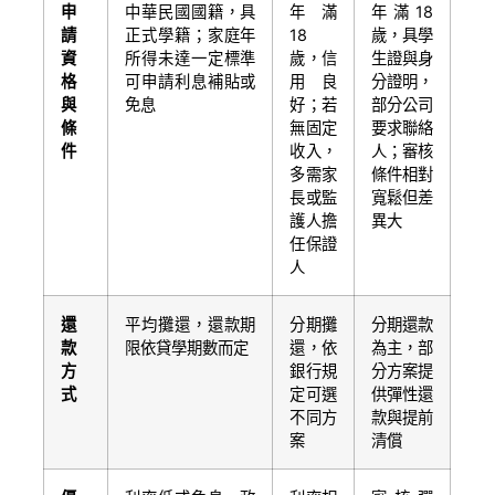
申
中華民國國籍，具
年滿
年滿18
請
正式學籍；家庭年
18
歲，具學
資
所得未達一定標準
歲，信
生證與身
格
可申請利息補貼或
用良
分證明，
與
免息
好；若
部分公司
條
無固定
要求聯絡
件
收入，
人；審核
多需家
條件相對
長或監
寬鬆但差
護人擔
異大
任保證
人
還
平均攤還，還款期
分期攤
分期還款
款
限依貸學期數而定
還，依
為主，部
方
銀行規
分方案提
式
定可選
供彈性還
不同方
款與提前
案
清償