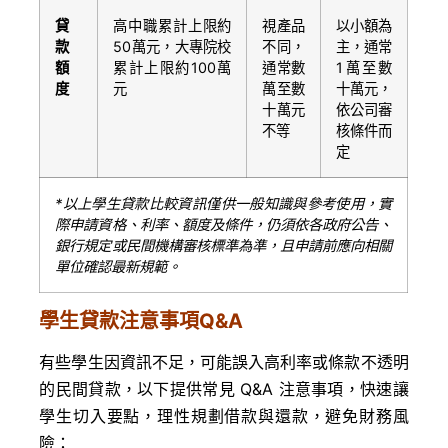
貸
高中職累計上限約
視產品
以小額為
款
50萬元，大專院校
不同，
主，通常
額
累計上限約100萬
通常數
1萬至數
度
元
萬至數
十萬元，
十萬元
依公司審
不等
核條件而
定
*
以上學生貸款比較資訊僅供一般知識與參考使用，實
際申請資格、利率、額度及條件，仍須依各政府公告、
銀行規定或民間機構審核標準為準，且申請前應向相關
單位確認最新規範。
學生貸款注意事項Q&A
有些學生因資訊不足，可能誤入高利率或條款不透明
的民間貸款，以下提供常見 Q&A 注意事項，快速讓
學生切入要點，理性規劃借款與還款，避免財務風
險：