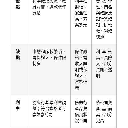
優
利率低或免息，政
利率相
審核彈
點
府背書，還款條件
對低、
性、門檻
寬鬆
安全性
與政府及
高，方
銀行貸款
案多元
相比較
低、撥款
快速
缺
申請程序較繁瑣，
條件嚴
利率較
點
需保證人，條件限
格，需
高、風險
制多
收入證
大，部分
明或保
資訊不透
證人，
明
審核較
嚴
利
隨央行基準利率調
依銀行
依公司與
率
整；符合資格者可
產品與
產品而
享免息補助
信用狀
異，部分
況不同
更高