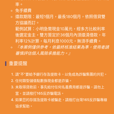
率。
免手續費
還款期限：最短1個月，最長180個月，依照借貸雙
方協議而訂。
範例試算：小明急需現金10萬元，經多方比較利率
後選定金主，雙方簽定於36個月內須還清借款，年
利率12%計算，每月利息1000元，無須手續費。
『本案例僅供參考，依最終核准結果為準，使用者請
審慎評估個人風險承擔能力。』
重要提醒
請“不”要給予銀行存及提款卡，以免成為詐騙集團的共犯。
任何類型儲值點數換現金都是詐骗。
未取得貸款前，事先給付任何名義費用都是詐騙，請勿上
當，並請撥打165反詐騙電話。
如果您的存摺及提款卡被騙走，請撥打台灣165反詐騙專線
協求幫助。