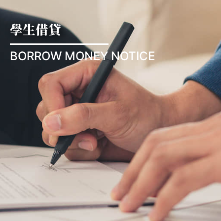
學生借貸
BORROW MONEY NOTICE