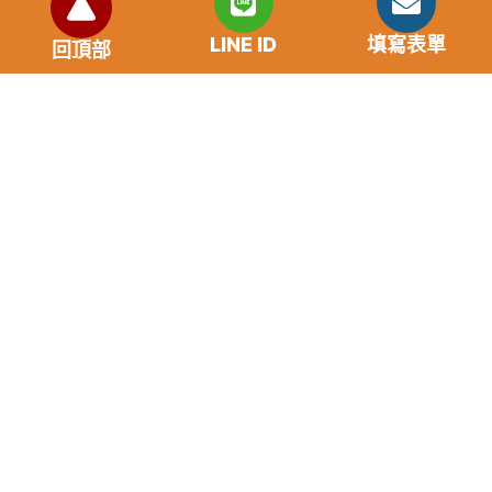
市場利率狀況
LINE ID
填寫表單
回頂部
年齡要求：各類借款皆需滿18歲以上。
貸款利率：貸款年利率2%-18%，依照借款人提供的
自身條件不同而異，再由借貸雙方協議後訂定最終利
率。
免手續費
還款期限：最短1個月，最長180個月，依照借貸雙
方協議而訂。
範例試算：小明急需現金10萬元，經多方比較利率
後選定金主，雙方簽定於36個月內須還清借款，年
利率12%計算，每月利息1000元，無須手續費。
『本案例僅供參考，依最終核准結果為準，使用者請
審慎評估個人風險承擔能力。』
重要提醒
請“不”要給予銀行存及提款卡，以免成為詐騙集團的共犯。
任何類型儲值點數換現金都是詐骗。