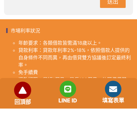
送出
市場利率狀況
年齡要求：各類借款皆需滿18歲以上。
貸款利率：貸款年利率2%-18%，依照借款人提供的
自身條件不同而異，再由借貸雙方協議後訂定最終利
率。
免手續費
還款期限：最短1個月，最長180個月，依照借貸雙
方協議而訂。
範例試算：小明急需現金10萬元，經多方比較利率
LINE ID
填寫表單
後選定金主，雙方簽定於36個月內須還清借款，年
回頂部
利率12%計算，每月利息1000元，無須手續費。
『本案例僅供參考，依最終核准結果為準，使用者請
審慎評估個人風險承擔能力。』
重要提醒