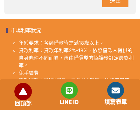
送出
市場利率狀況
年齡要求：各類借款皆需滿18歲以上。
貸款利率：貸款年利率2%-18%，依照借款人提供的
自身條件不同而異，再由借貸雙方協議後訂定最終利
率。
免手續費
還款期限：最短1個月，最長180個月，依照借貸雙
方協議而訂。
範例試算：小明急需現金10萬元，經多方比較利率
LINE ID
填寫表單
後選定金主，雙方簽定於36個月內須還清借款，年
回頂部
利率12%計算，每月利息1000元，無須手續費。
『本案例僅供參考，依最終核准結果為準，使用者請
審慎評估個人風險承擔能力。』
重要提醒