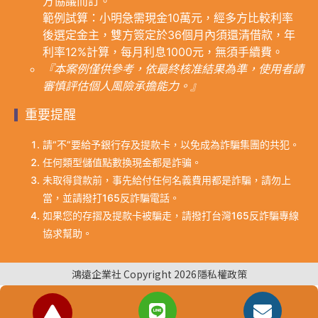
方協議而訂。
範例試算：小明急需現金10萬元，經多方比較利率
後選定金主，雙方簽定於36個月內須還清借款，年
利率12%計算，每月利息1000元，無須手續費。
『本案例僅供參考，依最終核准結果為準，使用者請
審慎評估個人風險承擔能力。』
重要提醒
請“不”要給予銀行存及提款卡，以免成為詐騙集團的共犯。
任何類型儲值點數換現金都是詐骗。
未取得貸款前，事先給付任何名義費用都是詐騙，請勿上
當，並請撥打165反詐騙電話。
如果您的存摺及提款卡被騙走，請撥打台灣165反詐騙專線
協求幫助。
鴻遠企業社 Copyright 2026
隱私權政策