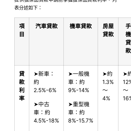
表分述如下：
項
汽車貸款
機車貸款
房屋
手
目
貸款
機
貸
款
貸
➤新車：
➤一般機
➤約
➤
款
約
車：約
1.3%
12
利
2.5%-6%
9%-14%
～
～
率
4%
16
➤中古
➤重型機
車：約
車：約
4.5%-18%
8%-15.7%