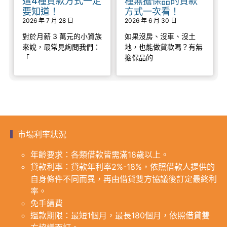
這4種貸款方式一定
種無擔保品的貸款
要知道！
方式一次看！
2026 年 7 月 28 日
2026 年 6 月 30 日
對於月薪 3 萬元的小資族
如果沒房、沒車、沒土
來說，最常見詢問我們：
地，也能做貸款嗎？有無
「
擔保品的
市場利率狀況
年齡要求：各類借款皆需滿18歲以上。
貸款利率：貸款年利率2%-18%，依照借款人提供的
自身條件不同而異，再由借貸雙方協議後訂定最終利
率。
免手續費
還款期限：最短1個月，最長180個月，依照借貸雙