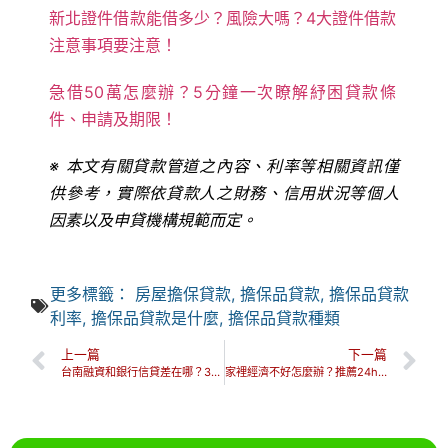
新北證件借款能借多少？風險大嗎？4大證件借款
注意事項要注意！
急借50萬怎麼辦？5分鐘一次瞭解紓困貸款條
件、申請及期限！
※ 本文有關貸款管道之內容、利率等相關資訊僅
供參考，實際依貸款人之財務、信用狀況等個人
因素以及申貸機構規範而定。
更多標籤：
房屋擔保貸款
,
擔保品貸款
,
擔保品貸款
利率
,
擔保品貸款是什麼
,
擔保品貸款種類
上一篇
下一篇
台南融資和銀行信貸差在哪？3分鐘教你如何安全融資借貸！
家裡經濟不好怎麼辦？推薦24h嘉義快速借款，解決你的財務危機！