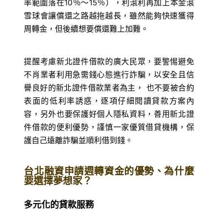
率範圍落在10％～15％），利滾利再加上本金滾
雪球會讓償還之路越拖越長，雖然能夠快速獲得
周轉金，但後續想要償還難上加難。
提醒考慮新北證件借款的廣大民眾，要警惕避免
不肖業者利用急需錢心態進行詐騙，以安全且信
譽良好的新北證件借款業者為主， 也不要被合約
表面的低利率誘惑，逐項仔細閱讀貸款方案內
容，另外也要保護好個人隱私資料，善用新北證
件借款的便利優勢，謹慎一家優質借貸機構，保
護自己遠離詐騙並順利借到錢。
台北融資申請週轉資金的優勢、為什麼
要選擇夢想家？
多元化的貸款服務