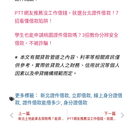
PTT網友推薦沒工作借錢，就選台北證件借款！7
招看懂借款陷阱！
學生也能申請桃園證件借款嗎？3招教你分辨安全
借款，不被詐騙！
※ 本文有關貸款管道之內容、利率等相關資訊僅
供參考，實際依貸款人之財務、信用狀況等個人
因素以及申貸機構規範而定。
更多標籤：
新北證件借款
,
立即借款
,
線上身分證借
款
,
證件借款能借多少
,
身分證借款
上一篇
下一篇
新北土地能拿去貸款嗎？能貸多少錢？推薦3分鐘一次看融資辦法！
PTT網友推薦沒工作借錢，就選台北證件借款！7招看懂借款陷阱！