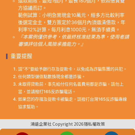
還款期限：最短1個月，最長180個月，依照借貸雙
方協議而訂。
範例試算：小明急需現金10萬元，經多方比較利率
後選定金主，雙方簽定於36個月內須還清借款，年
利率12%計算，每月利息1000元，無須手續費。
『本案例僅供參考，依最終核准結果為準，使用者請
審慎評估個人風險承擔能力。』
重要提醒
請“不”要給予銀行存及提款卡，以免成為詐騙集團的共犯。
任何類型儲值點數換現金都是詐骗。
未取得貸款前，事先給付任何名義費用都是詐騙，請勿上
當，並請撥打165反詐騙電話。
如果您的存摺及提款卡被騙走，請撥打台灣165反詐騙專線
協求幫助。
鴻遠企業社 Copyright 2026
隱私權政策