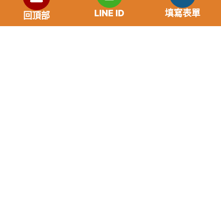
LINE ID
填寫表單
回頂部
送出
市場利率狀況
年齡要求：各類借款皆需滿18歲以上。
貸款利率：貸款年利率2%-18%，依照借款人提供的