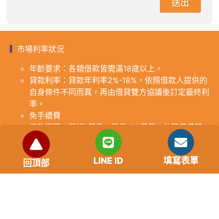
送出
市場利率狀況
年齡要求：各類借款皆需滿18歲以上。
貸款利率：貸款年利率2%-18%，依照借款人提供的
自身條件不同而異，再由借貸雙方協議後訂定最終利
率。
免手續費
還款期限：最短1個月，最長180個月，依照借貸雙
方協議而訂。
範例試算：小明急需現金10萬元，經多方比較利率
LINE ID
填寫表單
後選定金主，雙方簽定於36個月內須還清借款，年
回頂部
利率12%計算，每月利息1000元，無須手續費。
『本案例僅供參考，依最終核准結果為準，使用者請
審慎評估個人風險承擔能力。』
重要提醒