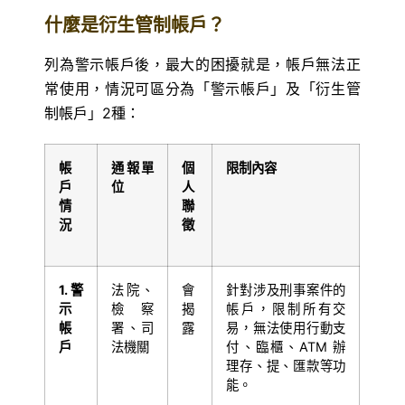
什麼是衍生管制帳戶？
列為警示帳戶後，最大的困擾就是，帳戶無法正
常使用，情況可區分為「警示帳戶」及「衍生管
制帳戶」2種：
帳
通報單
個
限制內容
戶
位
人
情
聯
況
徵
1.
警
法院、
會
針對涉及刑事案件的
示
檢察
揭
帳戶，限制所有交
帳
署、司
露
易，無法使用行動支
戶
法機關
付、臨櫃、ATM 辦
理存、提、匯款等功
能。