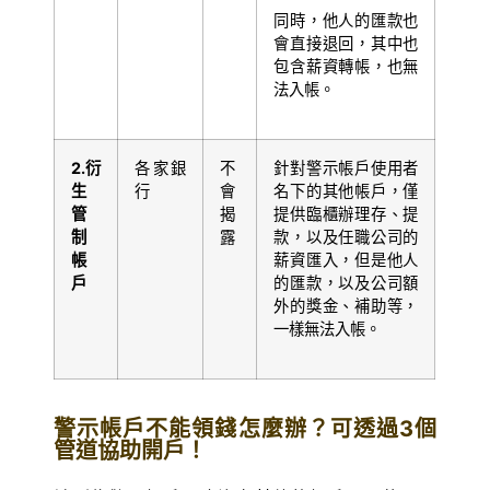
同時，他人的匯款也
會直接退回，其中也
包含薪資轉帳，也無
法入帳。
2.
衍
各家銀
不
針對警示帳戶使用者
生
行
會
名下的其他帳戶，僅
管
揭
提供臨櫃辦理存、提
制
露
款，以及任職公司的
帳
薪資匯入，但是他人
戶
的匯款，以及公司額
外的獎金、補助等，
一樣無法入帳。
警示帳戶不能領錢怎麼辦？可透過3個
管道協助開戶！