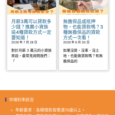
月薪3萬可以貸款多
無擔保品或抵押
少錢？推薦小資族
物，也能貸款嗎？3
這4種貸款方式一定
種無擔保品的貸款
要知道！
方式一次看！
2026 年 7 月 28 日
2026 年 6 月 30 日
對於月薪 3 萬元的小資族
如果沒房、沒車、沒土
來說，最常見詢問我們：
地，也能做貸款嗎？有無
「
擔保品的
市場利率狀況
年齡要求：各類借款皆需滿18歲以上。