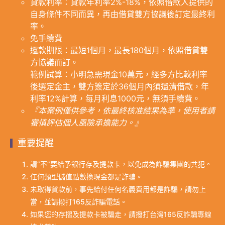
貸款利率：貸款年利率2%-18%，依照借款人提供的
自身條件不同而異，再由借貸雙方協議後訂定最終利
率。
免手續費
還款期限：最短1個月，最長180個月，依照借貸雙
方協議而訂。
範例試算：小明急需現金10萬元，經多方比較利率
後選定金主，雙方簽定於36個月內須還清借款，年
利率12%計算，每月利息1000元，無須手續費。
『本案例僅供參考，依最終核准結果為準，使用者請
審慎評估個人風險承擔能力。』
重要提醒
請“不”要給予銀行存及提款卡，以免成為詐騙集團的共犯。
任何類型儲值點數換現金都是詐骗。
未取得貸款前，事先給付任何名義費用都是詐騙，請勿上
當，並請撥打165反詐騙電話。
如果您的存摺及提款卡被騙走，請撥打台灣165反詐騙專線