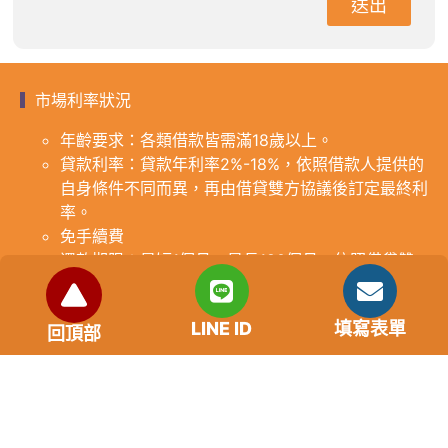
送出
市場利率狀況
年齡要求：各類借款皆需滿18歲以上。
貸款利率：貸款年利率2%-18%，依照借款人提供的
自身條件不同而異，再由借貸雙方協議後訂定最終利
率。
免手續費
還款期限：最短1個月，最長180個月，依照借貸雙
方協議而訂。
範例試算：小明急需現金10萬元，經多方比較利率
LINE ID
填寫表單
後選定金主，雙方簽定於36個月內須還清借款，年
回頂部
利率12%計算，每月利息1000元，無須手續費。
『本案例僅供參考，依最終核准結果為準，使用者請
審慎評估個人風險承擔能力。』
重要提醒