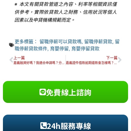
※ 本文有關貸款管道之內容、利率等相關資訊僅
供參考，實際依貸款人之財務、信用狀況等個人
因素以及申貸機構規範而定。
更多標籤：
留職停薪可以貸款嗎
,
留職停薪貸款
,
留
職停薪貸款條件
,
育嬰停留
,
育嬰停留貸款
上一篇
下一篇
嘉義融資好嗎？我適合申請嗎？分享推薦嘉義融資4成功案例！
嘉義證件借款逾期還款會怎樣嗎？之後還可以再借款嗎？
免費線上諮詢
24h服務專線