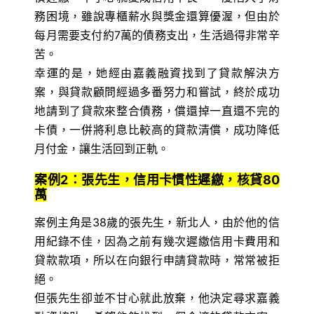
務困境，雖說專櫃薪水與獎金還算優渥，但由於
每月需要支付約7萬的債務支出，生活過得非常辛
苦。
幸運的是，她經由嘉義融資找到了貸款解決方
案，與貸款顧問經過多番努力和嘗試，終於成功
地請到了貸款來整合債務，償還掉一直還不完的
卡債，一併將利息比較高的貸款清償，成功降低
月付金，讓生活回到正軌。
案例2：張先生，信用卡慣性遲繳，核貸80
萬
案例主角是38歲的張先生，新北人，由於他的信
用紀錄不佳，因為之前有幾次遲繳信用卡費用和
貸款款項，所以在向銀行申請貸款時，常常被拒
絕。
但張先生卻並不甘心就此放棄，他決定尋求嘉義