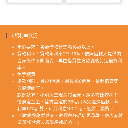
市場利率狀況
年齡要求：各類借款皆需滿18歲以上。
貸款利率：貸款年利率2%-18%，依照借款人提供的
自身條件不同而異，再由借貸雙方協議後訂定最終利
率。
免手續費
還款期限：最短1個月，最長180個月，依照借貸雙
方協議而訂。
範例試算：小明急需現金10萬元，經多方比較利率
後選定金主，雙方簽定於36個月內須還清借款，年
利率12%計算，每月利息1000元，無須手續費。
『本案例僅供參考，依最終核准結果為準，使用者請
審慎評估個人風險承擔能力。』