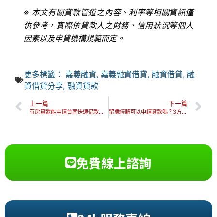
※ 本文有關貸款管道之內容、利率等相關資訊僅
供參考，實際依貸款人之財務、信用狀況等個人
因素以及申貸機構規範而定。
更多標籤：
嘉義融資
,
嘉義融資借貸
,
融資借貸
,
融
資借貸分享
,
融資貸款
上一篇
下一篇
有房貸還能申請台南快速借款嗎？推薦3步驟教你如何增貸不失敗！
留職停薪可以申請貸款嗎？3方法教你提高留停貸款過件率！
免費線上諮詢