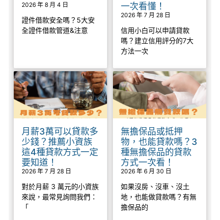
2026 年 8 月 4 日
一次看懂！
2026 年 7 月 28 日
證件借款安全嗎？5大安
全證件借款管道&注意
信用小白可以申請貸款
嗎？建立信用評分的7大
方法一次
月薪3萬可以貸款多
無擔保品或抵押
少錢？推薦小資族
物，也能貸款嗎？3
這4種貸款方式一定
種無擔保品的貸款
要知道！
方式一次看！
2026 年 7 月 28 日
2026 年 6 月 30 日
對於月薪 3 萬元的小資族
如果沒房、沒車、沒土
來說，最常見詢問我們：
地，也能做貸款嗎？有無
「
擔保品的