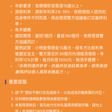
年齡要求：各類借款皆需滿18歲以上。
貸款利率：貸款年利率2%-18%，依照借款人提供的
自身條件不同而異，再由借貸雙方協議後訂定最終利
率。
免手續費
還款期限：最短1個月，最長180個月，依照借貸雙
方協議而訂。
範例試算：小明急需現金10萬元，經多方比較利率
後選定金主，雙方簽定於36個月內須還清借款，年
利率12%計算，每月利息1000元，無須手續費。
『本案例僅供參考，依最終核准結果為準，使用者請
審慎評估個人風險承擔能力。』
重要提醒
請“不”要給予銀行存及提款卡，以免成為詐騙集團的共犯。
任何類型儲值點數換現金都是詐骗。
未取得貸款前，事先給付任何名義費用都是詐騙，請勿上
當，並請撥打165反詐騙電話。