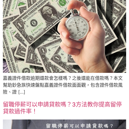
嘉義證件借款逾期還款會怎樣嗎？之後還能在借款嗎？本文
幫助鈔急族快速盤點嘉義證件借款面面觀，包含證件借款風
險、證 […]
留職停薪可以申請貸款嗎？3方法教你提高留停
貸款過件率！