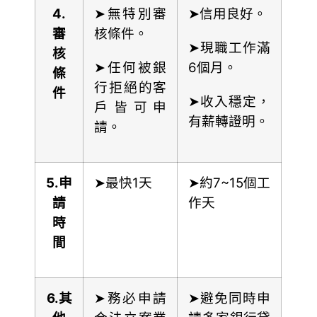
4.
➤無特別審
➤信用良好。
審
核條件。
➤現職工作滿
核
➤任何被銀
6個月。
條
行拒絕的客
件
➤收入穩定，
戶皆可申
有薪轉證明。
請。
5.
申
➤最快1天
➤約7~15個工
請
作天
時
間
6.
其
➤務必申請
➤避免同時申