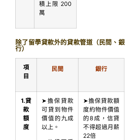
積上限 200
萬
除了留學貸款外的貸款管道（民間、銀
行）
項
民間
銀行
目
1.
貸
➤擔保貸款
➤擔保貸款額
款
可貸到物件
度約物件價值
額
價值的九成
的8成，信貸
度
以上。
不得超過月薪
22倍