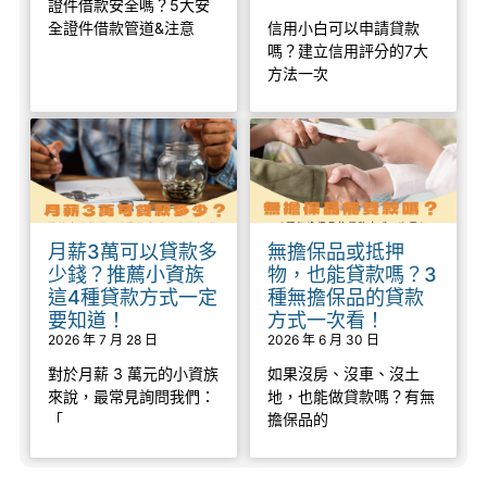
證件借款安全嗎？5大安
全證件借款管道&注意
信用小白可以申請貸款
嗎？建立信用評分的7大
方法一次
月薪3萬可以貸款多
無擔保品或抵押
少錢？推薦小資族
物，也能貸款嗎？3
這4種貸款方式一定
種無擔保品的貸款
要知道！
方式一次看！
2026 年 7 月 28 日
2026 年 6 月 30 日
對於月薪 3 萬元的小資族
如果沒房、沒車、沒土
來說，最常見詢問我們：
地，也能做貸款嗎？有無
「
擔保品的