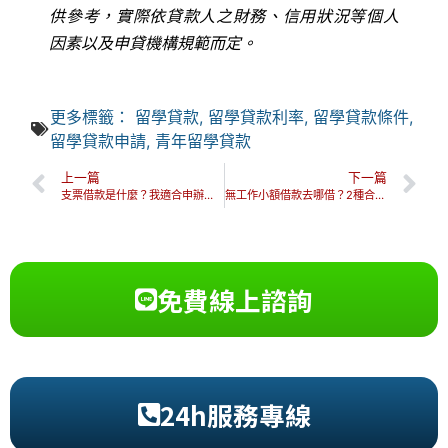
供參考，實際依貸款人之財務、信用狀況等個人
因素以及申貸機構規範而定。
更多標籤：
留學貸款
,
留學貸款利率
,
留學貸款條件
,
留學貸款申請
,
青年留學貸款
上一篇
下一篇
支票借款是什麼？我適合申辦嗎？支票借款申辦懶人包一次搞懂！
無工作小額借款去哪借？2種合法借款管道，教你提高過件率！
免費線上諮詢
24h服務專線