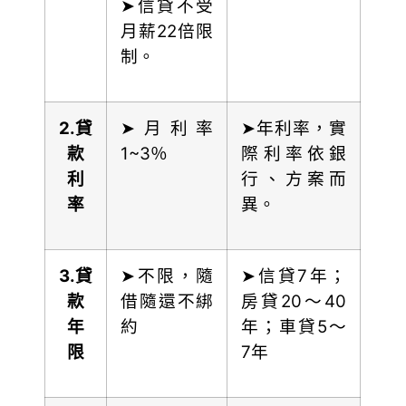
➤信貸不受
月薪22倍限
制。
2.
貸
➤月利率
➤年利率，實
款
1~3％
際利率依銀
利
行、方案而
率
異。
3.
貸
➤不限，隨
➤信貸7年；
款
借隨還不綁
房貸20～40
年
約
年；車貸5～
限
7年