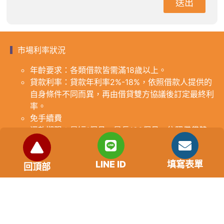
送出
市場利率狀況
年齡要求：各類借款皆需滿18歲以上。
貸款利率：貸款年利率2%-18%，依照借款人提供的
自身條件不同而異，再由借貸雙方協議後訂定最終利
率。
免手續費
還款期限：最短1個月，最長180個月，依照借貸雙
方協議而訂。
範例試算：小明急需現金10萬元，經多方比較利率
LINE ID
填寫表單
後選定金主，雙方簽定於36個月內須還清借款，年
回頂部
利率12%計算，每月利息1000元，無須手續費。
『本案例僅供參考，依最終核准結果為準，使用者請
審慎評估個人風險承擔能力。』
重要提醒