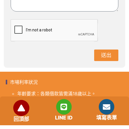
送出
市場利率狀況
年齡要求：各類借款皆需滿18歲以上。
貸款利率：貸款年利率2%-18%，依照借款人提供的
自身條件不同而異，再由借貸雙方協議後訂定最終利
率。
LINE ID
填寫表單
回頂部
免手續費
還款期限：最短1個月，最長180個月，依照借貸雙