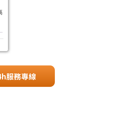
高
..
4h服務專線