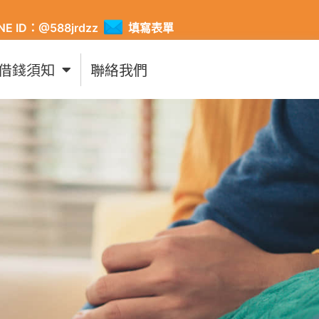
INE ID：@588jrdzz
填寫表單
借錢須知
聯絡我們