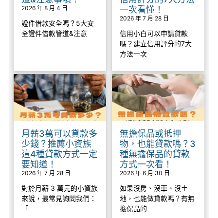
2026 年 8 月 4 日
一次看懂！
2026 年 7 月 28 日
證件借款安全嗎？5大安
全證件借款管道&注意
信用小白可以申請貸款
嗎？建立信用評分的7大
方法一次
月薪3萬可以貸款多
無擔保品或抵押
少錢？推薦小資族
物，也能貸款嗎？3
這4種貸款方式一定
種無擔保品的貸款
要知道！
方式一次看！
2026 年 7 月 28 日
2026 年 6 月 30 日
對於月薪 3 萬元的小資族
如果沒房、沒車、沒土
來說，最常見詢問我們：
地，也能做貸款嗎？有無
「
擔保品的