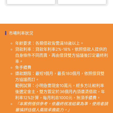
市場利率狀況
年齡要求：各類借款皆需滿18歲以上。
貸款利率：貸款年利率2%-18%，依照借款人提供的
自身條件不同而異，再由借貸雙方協議後訂定最終利
率。
免手續費
還款期限：最短1個月，最長180個月，依照借貸雙
方協議而訂。
範例試算：小明急需現金10萬元，經多方比較利率
後選定金主，雙方簽定於36個月內須還清借款，年
利率12%計算，每月利息1000元，無須手續費。
『本案例僅供參考，依最終核准結果為準，使用者請
審慎評估個人風險承擔能力。』