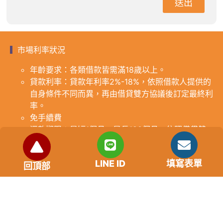
送出
市場利率狀況
年齡要求：各類借款皆需滿18歲以上。
貸款利率：貸款年利率2%-18%，依照借款人提供的
自身條件不同而異，再由借貸雙方協議後訂定最終利
率。
免手續費
還款期限：最短1個月，最長180個月，依照借貸雙
方協議而訂。
範例試算：小明急需現金10萬元，經多方比較利率
LINE ID
填寫表單
後選定金主，雙方簽定於36個月內須還清借款，年
回頂部
利率12%計算，每月利息1000元，無須手續費。
『本案例僅供參考，依最終核准結果為準，使用者請
審慎評估個人風險承擔能力。』
重要提醒