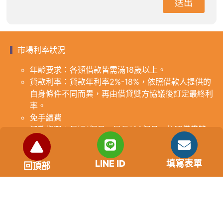
送出
市場利率狀況
年齡要求：各類借款皆需滿18歲以上。
貸款利率：貸款年利率2%-18%，依照借款人提供的
自身條件不同而異，再由借貸雙方協議後訂定最終利
率。
免手續費
還款期限：最短1個月，最長180個月，依照借貸雙
方協議而訂。
範例試算：小明急需現金10萬元，經多方比較利率
LINE ID
填寫表單
後選定金主，雙方簽定於36個月內須還清借款，年
回頂部
利率12%計算，每月利息1000元，無須手續費。
『本案例僅供參考，依最終核准結果為準，使用者請
審慎評估個人風險承擔能力。』
重要提醒