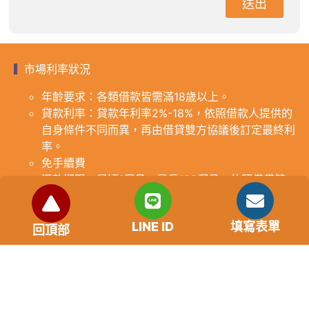
送出
市場利率狀況
年齡要求：各類借款皆需滿18歲以上。
貸款利率：貸款年利率2%-18%，依照借款人提供的
自身條件不同而異，再由借貸雙方協議後訂定最終利
率。
免手續費
還款期限：最短1個月，最長180個月，依照借貸雙
方協議而訂。
範例試算：小明急需現金10萬元，經多方比較利率
LINE ID
填寫表單
後選定金主，雙方簽定於36個月內須還清借款，年
回頂部
利率12%計算，每月利息1000元，無須手續費。
『本案例僅供參考，依最終核准結果為準，使用者請
審慎評估個人風險承擔能力。』
重要提醒