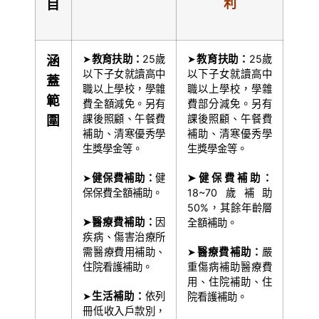
利
目
涵
➤
教育扶助：
25歲
➤
教育扶助：
25歲
以下子女就讀高中
以下子女就讀高中
蓋
職以上學校，學雜
職以上學校，學雜
範
費全額減免。另有
費部分減免。另有
圍
課後照顧、午餐費
課後照顧、午餐費
補助、清寒優秀學
補助、清寒優秀學
生獎學金等。
生獎學金等。
➤
健保費補助：
健
➤
健保費補助：
保保費全額補助。
18~70歲補助
50%，其餘年齡層
➤
醫療費補助：
因
全額補助。
疾病、傷害治療所
需醫療費用補助、
➤
醫療費補助：
嚴
住院看護補助。
重傷病補助醫療費
用、住院補助、住
➤
生活補助：
依列
院看護補助。
冊低收入戶款別，