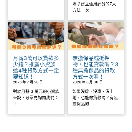
嗎？建立信用評分的7大
方法一次
月薪3萬可以貸款多
無擔保品或抵押
少錢？推薦小資族
物，也能貸款嗎？3
這4種貸款方式一定
種無擔保品的貸款
要知道！
方式一次看！
2026 年 7 月 28 日
2026 年 6 月 30 日
對於月薪 3 萬元的小資族
如果沒房、沒車、沒土
來說，最常見詢問我們：
地，也能做貸款嗎？有無
「
擔保品的