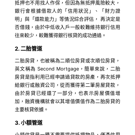
抵押也不用找人作保，但因為無抵押風險較大，
銀行會根據借款人的「信用狀況」、「財力證
明」與「還款能力」等情況綜合評估， 再決定是
否借錢，由於中低收入戶一般較難維持銀行信用
往來較少，較難獲得銀行核貸的成功通過。
2. 二胎管道
二胎房貸，也被稱為二順位房貸或次順位房貸，
英文稱為 Second Mortgage，簡單來說，二胎
房貸是指利用已經申請過貸款的房產，再次抵押
給銀行或融資公司，從而獲得第二筆房屋貸款，
由於房貸已經還了一部分，也表示房屋價值增
加，融資機構就會以其增值價值作為二胎房貸的
主要核貸依據。
3. 小額管道
小額信貸是一種不需要提供抵押物品，僅憑信用