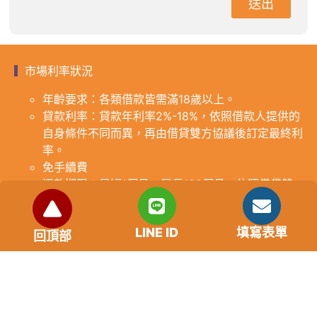
送出
市場利率狀況
年齡要求：各類借款皆需滿18歲以上。
貸款利率：貸款年利率2%-18%，依照借款人提供的
自身條件不同而異，再由借貸雙方協議後訂定最終利
率。
免手續費
還款期限：最短1個月，最長180個月，依照借貸雙
方協議而訂。
範例試算：小明急需現金10萬元，經多方比較利率
LINE ID
填寫表單
後選定金主，雙方簽定於36個月內須還清借款，年
回頂部
利率12%計算，每月利息1000元，無須手續費。
『本案例僅供參考，依最終核准結果為準，使用者請
審慎評估個人風險承擔能力。』
重要提醒